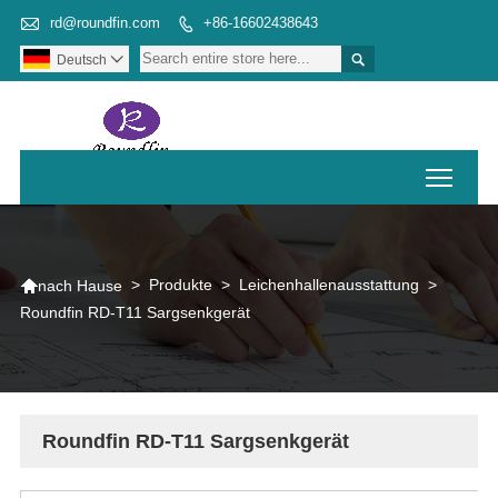

rd@roundfin.com
+86-16602438643


Deutsch

Toggl

>
Produkte
>
Leichenhallenausstattung
>
nach Hause
Roundfin RD-T11 Sargsenkgerät
Roundfin RD-T11 Sargsenkgerät