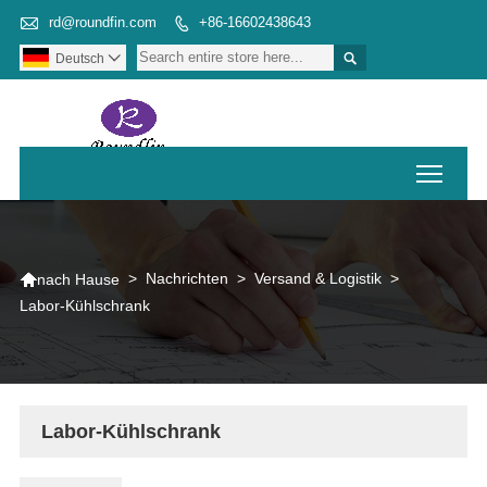

rd@roundfin.com
+86-16602438643


Deutsch

Toggl

>
Nachrichten
>
Versand & Logistik
>
nach Hause
Labor-Kühlschrank
Labor-Kühlschrank